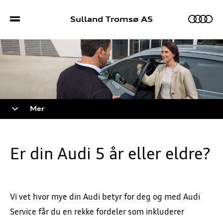
Sulland Tromsø AS
Biler
Mer
Bilmodeller
Sport S/RS
Er din Audi 5 år eller eldre?
Bestill prøvekjøring
Kampanjer
Bruktbil
Verkstedtjenester
Vi vet hvor mye din Audi betyr for deg og med Audi
Service får du en rekke fordeler som inkluderer
Lagerbiler
Bestill verkstedtime
Kontakt