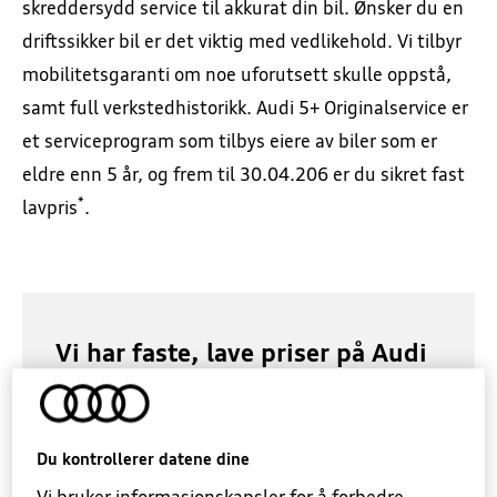
skreddersydd service til akkurat din bil. Ønsker du en
driftssikker bil er det viktig med vedlikehold. Vi tilbyr
Firmabil
5+ Originalservice
mobilitetsgaranti om noe uforutsett skulle oppstå,
samt full verkstedhistorikk. Audi 5+ Originalservice er
Prislister
EU-kontroll
et serviceprogram som tilbys eiere av biler som er
eldre enn 5 år, og frem til 30.04.206 er du sikret fast
Finansiering
Dekkhotell
*
lavpris
.
Forsikring
Ruteservice
Garanti
Vi har faste, lave priser på Audi
5+ Originalservice
Biltilbehør
Mobilitetsgaranti er inkludert frem til neste
serviceintervall. 5+ Originalservice bestiller
Du kontrollerer datene dine
du enkelt i Bilhold.