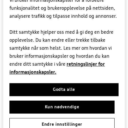
Vi bruker informasjonskapsler for å forbedre
funksjonalitet og brukeropplevelse på nettsiden,
analysere trafikk og tilpasse innhold og annonser.
Bestill service
Ditt samtykke hjelper oss med å gi deg en bedre
opplevelse. Du kan endre eller trekke tilbake
samtykke når som helst. Les mer om hvordan vi
bruker informasjonskapsler og hvordan du kan
endre ditt samtykke i våre
retningslinjer for
informasjonskapsler.
Godta alle
Kun nødvendige
Liten eller stor service?
Endre innstillinger
For å ta best mulig vare på din Audi anbefaler vi å